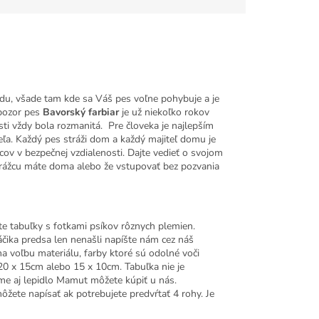
adu, všade tam kde sa Váš pes voľne pohybuje a je
 pozor pes
Bavorský farbiar
je už niekoľko rokov
i vždy bola rozmanitá. Pre človeka je najlepším
ľa. Každý pes stráži dom a každý majiteľ domu je
ov v bezpečnej vzdialenosti. Dajte vedieť o svojom
strážcu máte doma alebo že vstupovať bez pozvania
e tabuľky s fotkami psíkov rôznych plemien.
áčika predsa len nenašli napíšte nám cez náš
na voľbu materiálu, farby ktoré sú odolné voči
0 x 15cm alebo 15 x 10cm. Tabuľka nie je
e aj lepidlo Mamut môžete kúpiť u nás.
te napísať ak potrebujete predvŕtať 4 rohy. Je