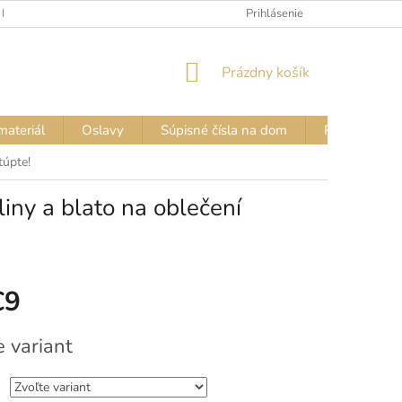
 FARIEB
VZORKOVNÍK FARIEB – NÁPISY NA TRIČKÁ
Prihlásenie
VZORKOVN
NÁKUPNÝ
Prázdny košík
KOŠÍK
materiál
Oslavy
Súpisné čísla na dom
Pozor PES - 
túpte!
liny a blato na oblečení
€9
vá
e variant