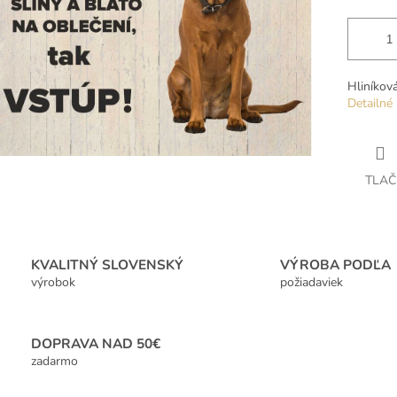
Hliníkov
Detailné 
TLAČ
KVALITNÝ SLOVENSKÝ
VÝROBA PODĽA
výrobok
požiadaviek
DOPRAVA NAD 50€
zadarmo