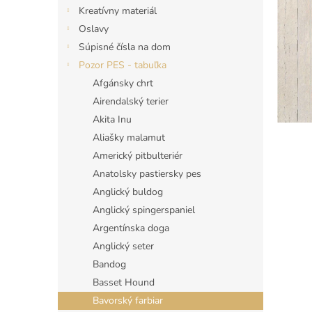
Kreatívny materiál
Oslavy
Súpisné čísla na dom
Pozor PES - tabuľka
Afgánsky chrt
Airendalský terier
Akita Inu
Aliašky malamut
Americký pitbulteriér
Anatolsky pastiersky pes
Anglický buldog
Anglický spingerspaniel
Argentínska doga
Anglický seter
Bandog
Basset Hound
Bavorský farbiar