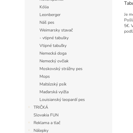
Tabu
Kólia
Je m
Leonberger
Pošl
Náš pes
5€. 
Weimarsky stavač
podľ
- vtipné tabulky
Vtipné tabuľky
Nemecká doga
Nemecký ovčiak
Moskovský strážny pes
Mops
Maltézský psík
Maďarská vyižla
Louisianský leopardí pes
TRIČKÁ
Slovakia FUN
Reklama a tlač
Nálepky