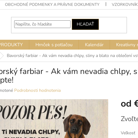
OBCHODNÉ PODMIENKY A PRÁVNE DOKUMENTY
VZORKOVNÍK
HĽADAŤ
PRODUKTY
Hrnček s potlačou
Kalendár
Kreatívny 
Bavorský farbiar - Ak vám nevadia chlpy, sliny a blato na oblečení vs
rský farbiar - Ak vám nevadia chlpy, s
pte!
né
notené
Podrobnosti hodnotenia
nie
od
u
Jednotko
Zvoľt
cena:
ek.
Veľkosť