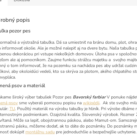
robný popis
uľka pozor pes
nformačná a výstražná tabuľka. Dá sa umiestniť na bránu domu, plot, ohr
a informovať okolie. Ale je možné nalepiť aj na dvere bytu. Naša tabuľka
benou dekoráciou pri vstupe niekoľkých domovov. Úloha psa v spoločnost
teľom ale aj pomocníkom. Zaujme funkciu strážcu majetku a svojho majite
nný o tom informovať, že na pozemku sa nachádza pes aby udržal cudzinc
čikovi, aby okoloidúci vedeli, kto sa skrýva za plotom, akého chlpatého 
evypláca.
mená psov a materiál
kame široký výber tabuliek Pozor pes
Bavorský farbiar
V ponuke nájdet
ená psov
sme vyberali pomocou popisu na
wikipédii
. Ak ste svojho mil
ulár:
TU
. Použitý materiál na výrobu tabuľky je hliník. Pri výrobe dbáme 
ternostným podmienkam. Ozajstná kvalita. Slovenský výrobok. Rozmer 2
vŕtaná. Môže sa lepiť, obojstrannou páskou, alebo Mamut-om. Samozrejm
strannú pásku, môžeme dodať, ak to dáte do poznámky. Do poznámky môže
nosť dokúpiť
montážnu sadu
pre jednoduchšie a bezpečnejšie uchytenie.