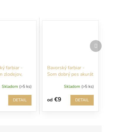
Ďalší
produkt
ý farbiar -
Bavorský farbiar -
m zlodejov,
Som dobrý pes akurát
ako kura!!!
mám veľmi slabé
Skladom
(>5 ks)
Skladom
(>5 ks)
nervy...
€9
od
DETAIL
DETAIL