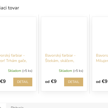
iaci tovar
orský farbiar -
Bavorský farbiar -
Bavorsk
or! Trhám gače,
Štekám, skáčem,
Miluje
em ric!
milujem piškóty... Bez
chutia 
Skladom
(>5 ks)
Skladom
(>5 ks)
nich ani nevstupujte!!!
€9
€9
€9
od
od
DETAIL
DETAIL
s
Diskusia