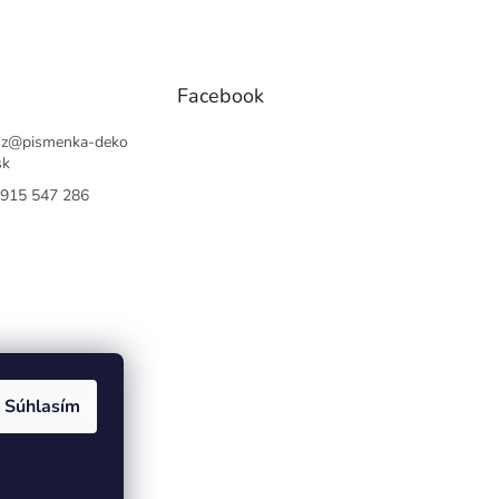
Facebook
sz
@
pismenka-deko
sk
915 547 286
Súhlasím