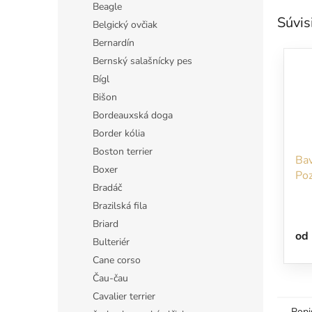
Beagle
Súvis
Belgický ovčiak
Bernardín
Bernský salašnícky pes
Bígl
Bišon
Bordeauxská doga
Border kólia
Boston terrier
Bav
Boxer
Poz
Bradáč
kuš
Brazilská fila
Briard
od
Bulteriér
Cane corso
Čau-čau
Cavalier terrier
Popi