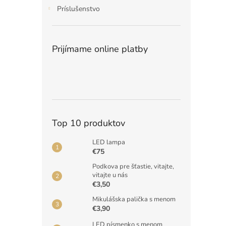
Príslušenstvo
Prijímame online platby
Top 10 produktov
LED lampa
€75
Podkova pre šťastie, vitajte,
vitajte u nás
€3,50
Mikulášska palička s menom
€3,90
LED písmenko s menom