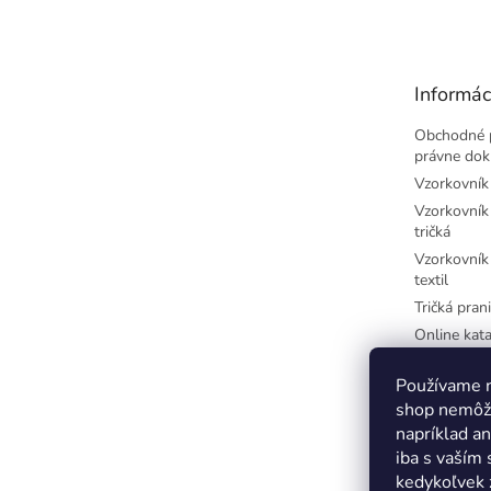
á
p
ä
t
Informác
i
e
Obchodné 
právne do
Vzorkovník 
Vzorkovník 
tričká
Vzorkovník 
textil
Tričká prani
Online kata
potlač
Najčastejši
Používame n
písmená
shop nemôže
Farby-CM
napríklad a
iba s vaším
Farby-RGB
kedykoľvek 