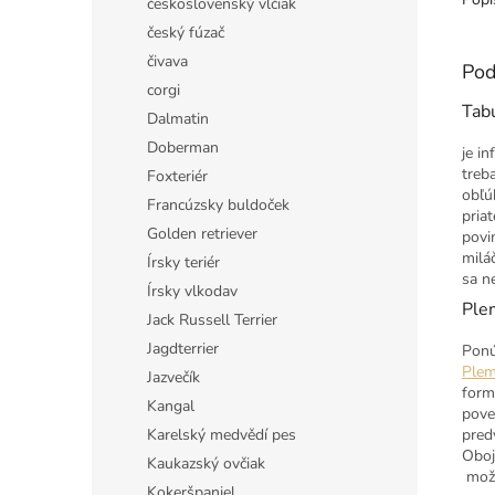
československý vlčiak
český fúzač
čivava
Pod
corgi
Tab
Dalmatin
Doberman
je i
treb
Foxteriér
obľú
Francúzsky buldoček
pria
Golden retriever
povi
milá
Írsky teriér
sa n
Írsky vlkodav
Ple
Jack Russell Terrier
Jagdterrier
Ponú
Plem
Jazvečík
form
Kangal
pove
Karelský medvědí pes
pred
Oboj
Kaukazský ovčiak
mož
Kokeršpaniel