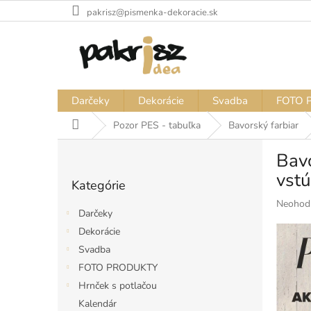
Prejsť
pakrisz@pismenka-dekoracie.sk
na
obsah
Darčeky
Dekorácie
Svadba
FOTO 
Domov
Pozor PES - tabuľka
Bavorský farbiar
B
Bavo
o
Preskočiť
č
vstú
Kategórie
kategórie
n
Priemer
Neohod
ý
Darčeky
hodnote
p
produkt
Dekorácie
a
je
Svadba
n
0,0
e
FOTO PRODUKTY
z
l
5
Hrnček s potlačou
hviezdiči
Kalendár