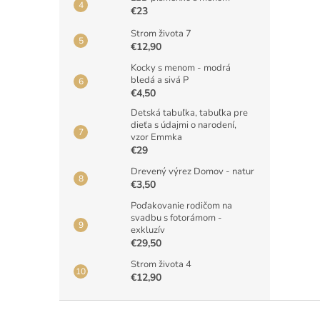
€23
Strom života 7
€12,90
Kocky s menom - modrá
bledá a sivá P
€4,50
Detská tabuľka, tabuľka pre
dieťa s údajmi o narodení,
vzor Emmka
€29
Drevený výrez Domov - natur
€3,50
Poďakovanie rodičom na
svadbu s fotorámom -
exkluzív
€29,50
Strom života 4
€12,90
Z