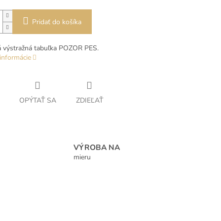
Pridať do košíka
á výstražná tabuľka POZOR PES.
informácie
OPÝTAŤ SA
ZDIEĽAŤ
VÝROBA NA
mieru