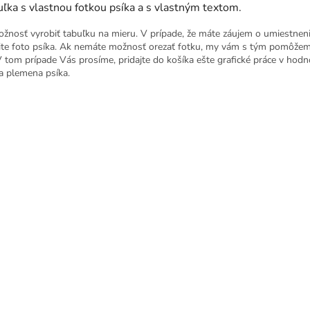
ľka s vlastnou fotkou psíka a s vlastným textom.
ožnosť vyrobiť tabuľku na mieru. V prípade, že máte záujem o umiestnen
ite foto psíka. Ak nemáte možnosť orezať fotku, my vám s tým pomôžem
V tom prípade Vás prosíme, pridajte do košíka ešte grafické práce v hod
a plemena psíka.