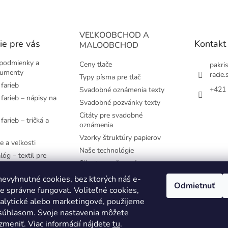
VEĽKOOBCHOD A
ie pre vás
Kontakt
MALOOBCHOD
podmienky a
Ceny tlače
pakri
kumenty
racie.
Typy písma pre tlač
farieb
+421 
Svadobné oznámenia texty
farieb – nápisy na
Svadobné pozvánky texty
Citáty pre svadobné
farieb – tričká a
oznámenia
Vzorky štruktúry papierov
e a veľkosti
Naše technológie
lóg – textil pre
Siluety pre časovú os
e používané
evyhnutné cookies, bez ktorých náš e-
Odmietnuť
 správne fungovať. Voliteľné cookies,
YK
nalytické alebo marketingové, použijeme
 súhlasom. Svoje nastavenia môžete
zmeniť. Viac informácií nájdete
tu
.