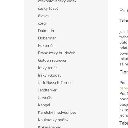
československý vlčiak
český fúzač
Pod
čivava
Tab
corgi
Dalmatin
je i
treb
Doberman
obľú
Foxteriér
pria
Francúzsky buldoček
povi
milá
Golden retriever
sa n
Írsky teriér
Ple
Írsky vlkodav
Jack Russell Terrier
Ponú
psov
Jagdterrier
Použ
Jazvečík
podm
oboj
Kangal
ak t
Karelský medvědí pes
jedn
Kaukazský ovčiak
Tabu
Kokeršpaniel