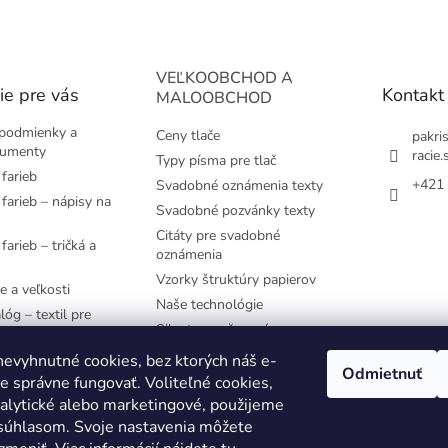
VEĽKOOBCHOD A
ie pre vás
Kontakt
MALOOBCHOD
podmienky a
Ceny tlače
pakri
kumenty
racie.
Typy písma pre tlač
farieb
+421 
Svadobné oznámenia texty
farieb – nápisy na
Svadobné pozvánky texty
Citáty pre svadobné
farieb – tričká a
oznámenia
Vzorky štruktúry papierov
e a veľkosti
Naše technológie
lóg – textil pre
Siluety pre časovú os
e používané
evyhnutné cookies, bez ktorých náš e-
Odmietnuť
 správne fungovať. Voliteľné cookies,
YK
nalytické alebo marketingové, použijeme
 súhlasom. Svoje nastavenia môžete