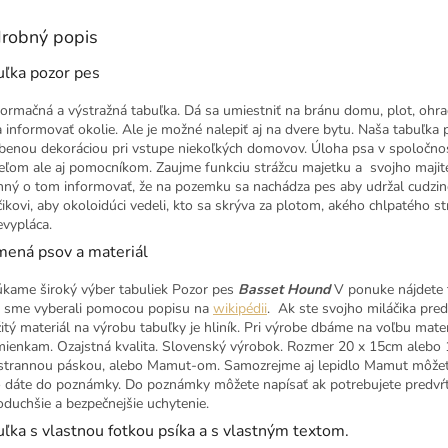
robný popis
uľka pozor pes
nformačná a výstražná tabuľka. Dá sa umiestniť na bránu domu, plot, ohr
a informovať okolie. Ale je možné nalepiť aj na dvere bytu. Naša tabuľka
benou dekoráciou pri vstupe niekoľkých domovov. Úloha psa v spoločnost
teľom ale aj pomocníkom. Zaujme funkciu strážcu majetku a svojho majite
nný o tom informovať, že na pozemku sa nachádza pes aby udržal cudzinc
čikovi, aby okoloidúci vedeli, kto sa skrýva za plotom, akého chlpatého 
evypláca.
mená psov a materiál
kame široký výber tabuliek Pozor pes
Basset Hound
V ponuke nájdete 
sme vyberali pomocou popisu na
wikipédii
. Ak ste svojho miláčika pre
itý materiál na výrobu tabuľky je hliník. Pri výrobe dbáme na voľbu mate
ienkam. Ozajstná kvalita. Slovenský výrobok. Rozmer 20 x 15cm alebo 15
strannou páskou, alebo Mamut-om. Samozrejme aj lepidlo Mamut môžet
o dáte do poznámky. Do poznámky môžete napísať ak potrebujete predvŕ
oduchšie a bezpečnejšie uchytenie.
ľka s vlastnou fotkou psíka a s vlastným textom.