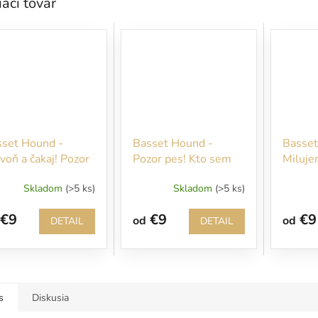
iaci tovar
sset Hound -
Basset Hound -
Basset
voň a čakaj! Pozor
Pozor pes! Kto sem
Miluje
!
vojde nepozvaný,
chutia 
Skladom
(>5 ks)
Skladom
(>5 ks)
bude rýchlo
pohryzený!
€9
€9
€9
od
od
DETAIL
DETAIL
s
Diskusia