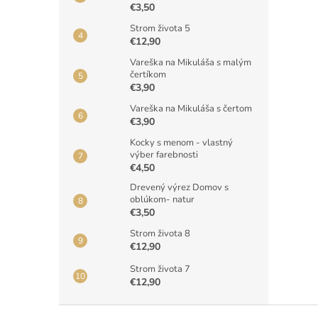
€3,50
Strom života 5
€12,90
Vareška na Mikuláša s malým
čertíkom
€3,90
Vareška na Mikuláša s čertom
€3,90
Kocky s menom - vlastný
výber farebnosti
€4,50
Drevený výrez Domov s
oblúkom- natur
€3,50
Strom života 8
€12,90
Strom života 7
€12,90
Z