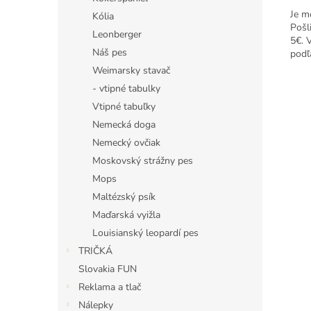
Je m
Kólia
Pošl
Leonberger
5€. 
Náš pes
podľ
Weimarsky stavač
- vtipné tabulky
Vtipné tabuľky
Nemecká doga
Nemecký ovčiak
Moskovský strážny pes
Mops
Maltézský psík
Maďarská vyižla
Louisianský leopardí pes
TRIČKÁ
Slovakia FUN
Reklama a tlač
Nálepky