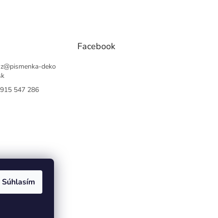
Facebook
sz
@
pismenka-deko
sk
915 547 286
Súhlasím