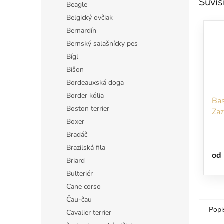
Súvis
Beagle
Belgický ovčiak
Bernardín
Bernský salašnícky pes
Bígl
Bišon
Bordeauxská doga
Border kólia
Ba
Boston terrier
Zaz
Boxer
pes
Bradáč
Brazilská fila
od
Briard
Bulteriér
Cane corso
Čau-čau
Popi
Cavalier terrier