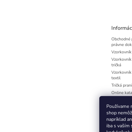
á
p
ä
t
Informác
i
e
Obchodné 
právne do
Vzorkovník 
Vzorkovník 
tričká
Vzorkovník 
textil
Tričká prani
Online kata
potlač
Najčastejši
Používame n
písmená
shop nemôže
Farby-CM
napríklad a
iba s vaším
Farby-RGB