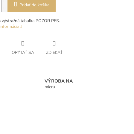
Pridať do košíka
á výstražná tabuľka POZOR PES.
informácie
OPÝTAŤ SA
ZDIEĽAŤ
VÝROBA NA
mieru