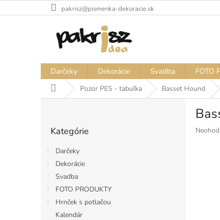
Prejsť
pakrisz@pismenka-dekoracie.sk
na
obsah
Darčeky
Dekorácie
Svadba
FOTO 
Domov
Pozor PES - tabuľka
Basset Hound
B
Bass
o
Preskočiť
č
Kategórie
Priemer
Neohod
kategórie
n
hodnote
ý
produkt
Darčeky
p
je
Dekorácie
a
0,0
Svadba
z
n
5
e
FOTO PRODUKTY
hviezdiči
l
Hrnček s potlačou
Kalendár