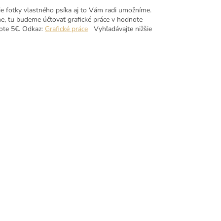
ie fotky vlastného psíka aj to Vám radi umožníme.
e, tu budeme účtovať grafické práce v hodnote
note 5€. Odkaz:
Grafické práce
Vyhľadávajte nižšie