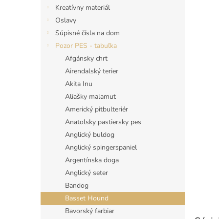
Kreatívny materiál
Oslavy
Súpisné čísla na dom
Pozor PES - tabuľka
Afgánsky chrt
Airendalský terier
Akita Inu
Aliašky malamut
Americký pitbulteriér
Anatolsky pastiersky pes
Anglický buldog
Anglický spingerspaniel
Argentínska doga
Anglický seter
Bandog
Basset Hound
Bavorský farbiar