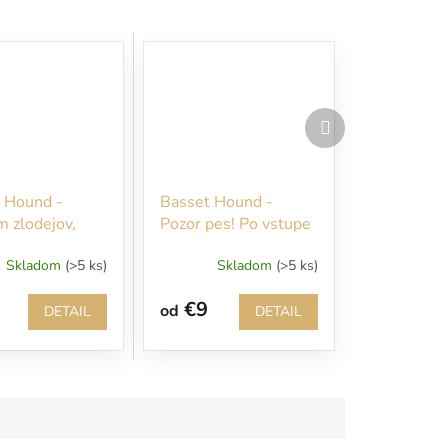
Ďalší
produkt
 Hound -
Basset Hound -
m zlodejov,
Pozor pes! Po vstupe
ako kura!!!
na náš pozemok sa
Skladom
(>5 ks)
Skladom
(>5 ks)
Vám budem okamžite
venovať!
€9
od
DETAIL
DETAIL