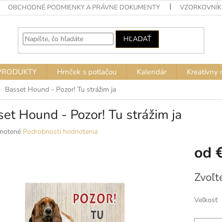
OBCHODNÉ PODMIENKY A PRÁVNE DOKUMENTY
VZORKOVNÍK
HĽADAŤ
PRODUKTY
Hrnček s potlačou
Kalendár
Kreatívny 
Basset Hound - Pozor! Tu strážim ja
et Hound - Pozor! Tu strážim ja
né
notené
Podrobnosti hodnotenia
nie
od
u
Jednotko
Zvoľt
cena:
ek.
Veľkosť