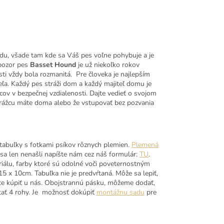
adu, všade tam kde sa Váš pes voľne pohybuje a je
 pozor pes
Basset Hound
je už niekoľko rokov
i vždy bola rozmanitá. Pre človeka je najlepším
ľa. Každý pes stráži dom a každý majiteľ domu je
ov v bezpečnej vzdialenosti. Dajte vedieť o svojom
strážcu máte doma alebo že vstupovať bez pozvania
tabuľky s fotkami psíkov rôznych plemien.
Plemená
dsa len nenašli napíšte nám cez náš formulár:
TU
.
riálu, farby ktoré sú odolné voči poveternostným
 x 10cm. Tabuľka nie je predvŕtaná. Môže sa lepiť,
e kúpiť u nás. Obojstrannú pásku, môžeme dodať,
tať 4 rohy. Je možnosť dokúpiť
montážnu sadu
pre