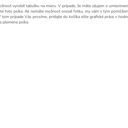
ožnosť vyrobiť tabuľku na mieru. V prípade, že máte záujem o umiestnen
ite foto psíka. Ak nemáte možnosť orezať fotku, my vám s tým pomôžem
V tom prípade Vás prosíme, pridajte do košíka ešte grafické práce v hod
a plemena psíka.