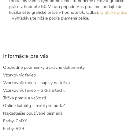
fotku, my vám s tým pomôžeme, tu budeme účtovať grafické
práce v hodnote 5€. V tom prípade Vás prosíme, pridajte do
košíka ešte grafické práce v hodnote 5€. Odkaz:
Grafické práce
Vyhľadávajte nižšie podľa plemena psíka.
Z
á
p
ä
Informácie pre vás
t
Obchodné podmienky a právne dokumenty
i
e
Vzorkovník farieb
Vzorkovník farieb – nápisy na tričká
Vzorkovník farieb – tričká a textil
Tričká pranie a veľkosti
Online katalóg – textil pre potlač
Najčastejšie používané písmená
Farby-CMYK
Farby-RGB