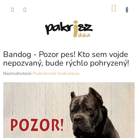
Prejsť
NÁKU
na
obsah
KOŠÍK
Bandog - Pozor pes! Kto sem vojde
nepozvaný, bude rýchlo pohryzený!
Priemerné
Neohodnotené
Podrobnosti hodnotenia
hodnotenie
produktu
je
0,0
z
5
hviezdičiek.