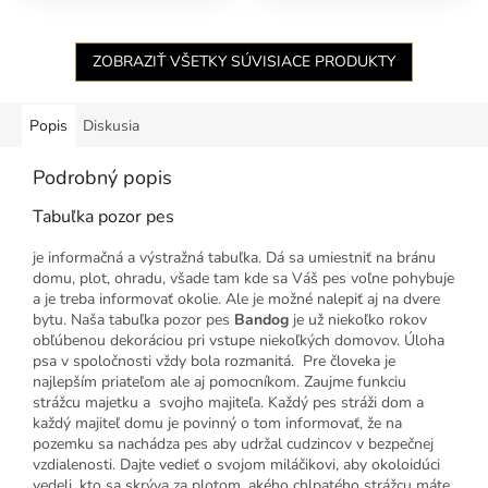
ZOBRAZIŤ VŠETKY SÚVISIACE PRODUKTY
Popis
Diskusia
Podrobný popis
Tabuľka pozor pes
je informačná a výstražná tabuľka. Dá sa umiestniť na bránu
domu, plot, ohradu, všade tam kde sa Váš pes voľne pohybuje
a je treba informovať okolie. Ale je možné nalepiť aj na dvere
bytu. Naša tabuľka pozor pes
Bandog
je už niekoľko rokov
obľúbenou dekoráciou pri vstupe niekoľkých domovov. Úloha
psa v spoločnosti vždy bola rozmanitá. Pre človeka je
najlepším priateľom ale aj pomocníkom. Zaujme funkciu
strážcu majetku a svojho majiteľa. Každý pes stráži dom a
každý majiteľ domu je povinný o tom informovať, že na
pozemku sa nachádza pes aby udržal cudzincov v bezpečnej
vzdialenosti. Dajte vedieť o svojom miláčikovi, aby okoloidúci
vedeli, kto sa skrýva za plotom, akého chlpatého strážcu máte