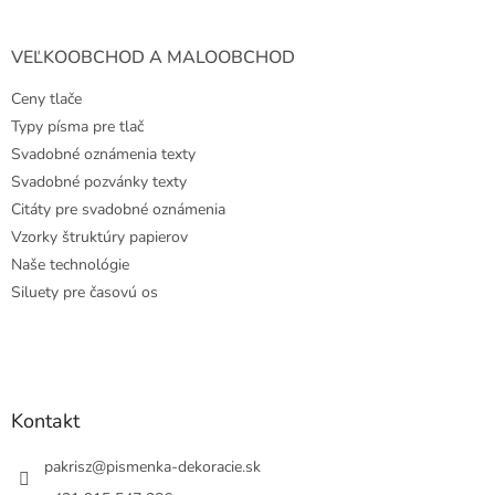
VEĽKOOBCHOD A MALOOBCHOD
Ceny tlače
Typy písma pre tlač
Svadobné oznámenia texty
Svadobné pozvánky texty
Citáty pre svadobné oznámenia
Vzorky štruktúry papierov
Naše technológie
Siluety pre časovú os
Kontakt
pakrisz
@
pismenka-dekoracie.sk