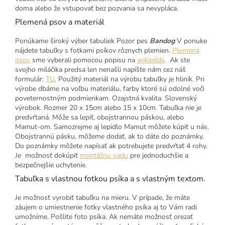
doma alebo že vstupovať bez pozvania sa nevypláca.
Plemená psov a materiál
Ponúkame široký výber tabuliek Pozor pes
Bandog
V ponuke
nájdete tabuľky s fotkami psíkov rôznych plemien.
Plemená
psov
sme vyberali pomocou popisu na
wikipédii
. Ak ste
svojho miláčika predsa len nenašli napíšte nám cez náš
formulár:
TU
. Použitý materiál na výrobu tabuľky je hliník. Pri
výrobe dbáme na voľbu materiálu, farby ktoré sú odolné voči
poveternostným podmienkam. Ozajstná kvalita. Slovenský
výrobok. Rozmer 20 x 15cm alebo 15 x 10cm. Tabuľka nie je
predvŕtaná. Môže sa lepiť, obojstrannou páskou, alebo
Mamut-om. Samozrejme aj lepidlo Mamut môžete kúpiť u nás.
Obojstrannú pásku, môžeme dodať, ak to dáte do poznámky.
Do poznámky môžete napísať ak potrebujete predvŕtať 4 rohy.
Je možnosť dokúpiť
montážnu sadu
pre jednoduchšie a
bezpečnejšie uchytenie.
Tabuľka s vlastnou fotkou psíka a s vlastným textom.
Je možnosť vyrobiť tabuľku na mieru. V prípade, že máte
záujem o umiestnenie fotky vlastného psíka aj to Vám radi
umožníme. Pošlite foto psíka. Ak nemáte možnosť orezať