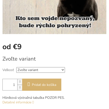
od
€9
Jednotková
Zvoľte variant
cena:
Veľkosť
Pridať do košíka
Hliníková výstražná tabuľka POZOR PES.
Detailné informácie